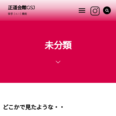
正道会館GSJ
空手｜K-1｜柔術
未分類
どこかで見たような・・