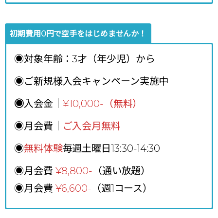
初期費用0円で空手をはじめませんか！
◉対象年齢：3才（年少児）から
◉ご新規様入会キャンペーン実施中
◉
入会金｜
¥10,000-（無料）
◉月会費｜
ご入会月無料
◉
無料体験
毎週土曜日13:30-14:30
◉月会費
¥8,800
-
（通い放題）
◉月会費
¥6,600-
（週1コース）