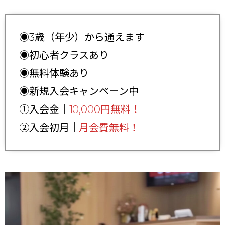
◉3歳（年少）から通えます
◉初心者クラスあり
◉無料体験あり
◉新規入会キャンペーン中
①入会金｜
10,000円無料！
②入会初月｜
月会費無料！