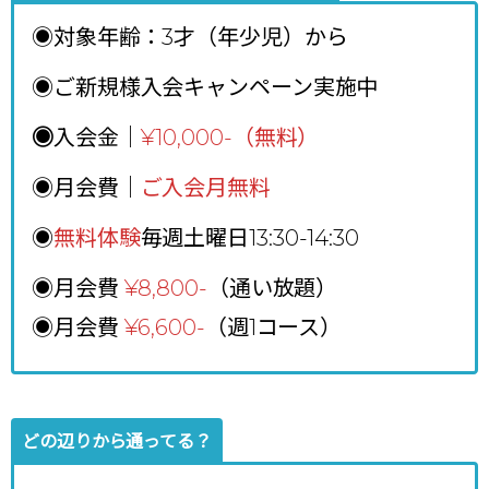
◉対象年齢：3才（年少児）から
◉ご新規様入会キャンペーン実施中
◉
入会金｜
¥10,000-（無料）
◉月会費｜
ご入会月無料
◉
無料体験
毎週土曜日13:30-14:30
◉月会費
¥8,800
-
（通い放題）
◉月会費
¥6,600-
（週1コース）
どの辺りから通ってる？