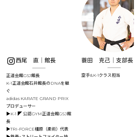
西尾 直｜館長
蓑田 克己｜支部長
空手&K-1クラス担当
正道会館GSJ館長
K-1正道会館石井館長のDNAを継
ぐ
adidas KARATE GRAND PRIX
プロデューサー
▶︎K-1 ◤ 公認GYM正道会館GSJ館
長
▶︎TRI-FORCE橿原（柔術）代表
▶︎鉄拳×ストリートファイター技