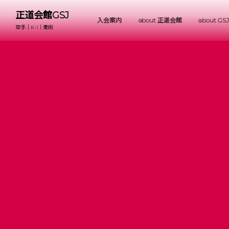
正道会館GSJ
入会案内
about 正道会館
about GSJ
空手｜K-1｜柔術