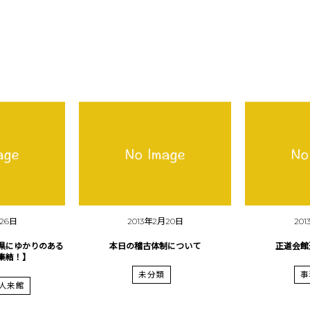
月26日
2013年2月20日
20
県にゆかりのある
本日の稽古体制について
正道会館
集結！】
未分類
事
人来館