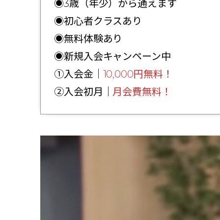
◉3歳（年少）から通えます
◉初心者クラスあり
◉無料体験あり
◉新規入会キャンペーン中
①入会金｜
10,000円無料！
②入会初月｜
月会費無料！