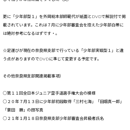
更に「少年部型１」を外岡総本部師範代が紙面とDVDで解説付で掲
載されています。これは７月に少年部審査会を控えた少年部白帯に
は絶対参考になるはずです・。
☆足運びが現在の奈良県支部で行っている「少年部実戦型１」と違
う点がありますのでDVDに準じて変更する予定です。
その他奈良県支部関連掲載事項）
○第１１回全日本ジュニア空手道選手権大会の模様
○２０年７月１３日に少年部初段取得「三村七海」「田畑真一郎」
「蓑田 勝」の顔写真
○２１年１月１８日奈良県支部少年部審査会昇級者氏名