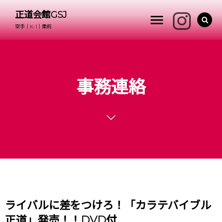
正道会館GSJ
空手｜K-1｜柔術
事務連絡
ライバルに差をつけろ！「カラテバイブル
正道」発売！！DVD付