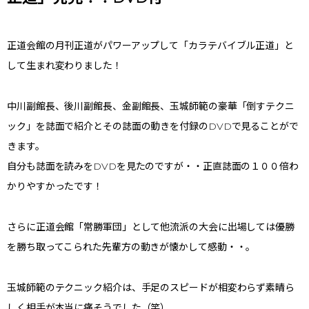
正道会館の月刊正道がパワーアップして「カラテバイブル正道」と
して生まれ変わりました！
中川副館長、後川副館長、金副館長、玉城師範の豪華「倒すテクニ
ック」を誌面で紹介とその誌面の動きを付録のDVDで見ることがで
きます。
自分も誌面を読みをDVDを見たのですが・・正直誌面の１００倍わ
かりやすかったです！
さらに正道会館「常勝軍団」として他流派の大会に出場しては優勝
を勝ち取ってこられた先輩方の動きが懐かして感動・・。
玉城師範のテクニック紹介は、手足のスピードが相変わらず素晴ら
しく相手が本当に痛そうでした（笑）