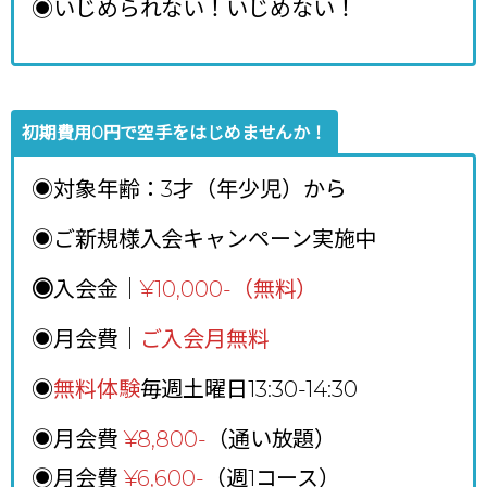
◉いじめられない！いじめない！
初期費用0円で空手をはじめませんか！
◉対象年齢：3才（年少児）から
◉ご新規様入会キャンペーン実施中
◉
入会金｜
¥10,000-（無料）
◉月会費｜
ご入会月無料
◉
無料体験
毎週土曜日13:30-14:30
◉月会費
¥8,800
-
（通い放題）
◉月会費
¥6,600-
（週1コース）