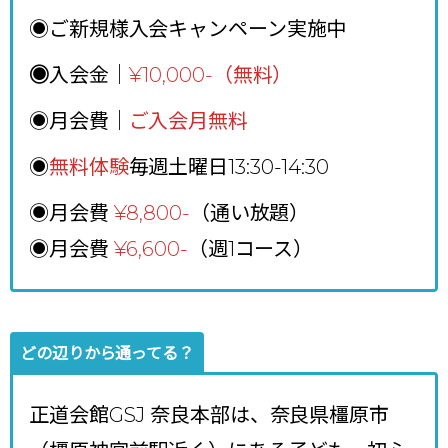
◉ご新規様入会キャンペーン実施中
◉
入会金｜
¥10,000-（無料）
◉月会費｜
ご入会月無料
◉
無料体験
毎週土曜日13:30-14:30
◉月会費
¥8,800
-
（通い放題）
◉月会費
¥6,600-
（週1コース）
どの辺りから通ってる？
正道会館GSJ 奈良本部は、奈良県橿原市