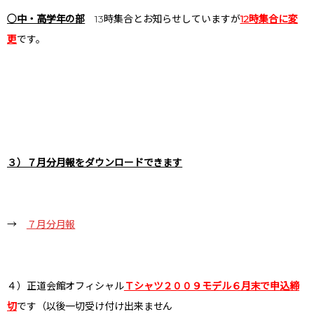
○中・高学年の部
13時集合とお知らせしていますが
12時集合に変
更
です。
３）７月分月報をダウンロードできます
→
７月分月報
４）正道会館オフィシャル
Ｔシャツ２００９モデル６月末で申込締
切
です（以後一切受け付け出来ません