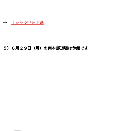
→
Ｔシャツ申込用紙
５）６月２９日（月）の南本部道場は休館です