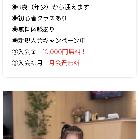
◉3歳（年少）から通えます
◉初心者クラスあり
◉無料体験あり
◉新規入会キャンペーン中
①入会金｜
10,000円無料！
②入会初月｜
月会費無料！