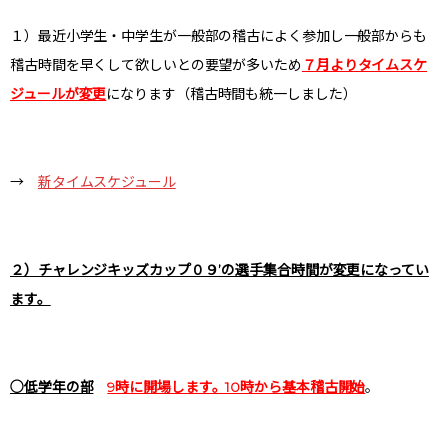
１）最近小学生・中学生が一般部の稽古によく参加し一般部からも
稽古時間を早くして欲しいとの要望が多いため
７月よりタイムスケ
ジュールが変更
になります（稽古時間も統一しました）
→
新タイムスケジュール
２）チャレンジキッズカップ０９’の選手集合時間が変更になってい
ます。
○低学年の部
9時に開場します。10時から基本稽古開始
。