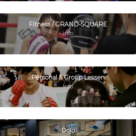
KARATE/K-1/柔術
子どもの成長の一瞬一瞬を大切にしていく道場
です
◉30年の指導実績
◉全日本王者多数在籍
◉指導者は学校法
人を運営する教育のプロ ◉3歳から 橿原神宮前／大和八木／新
庄／名張／大淀
館長 西尾 直
@nishio_samuraiagent
▽無料体
験/大会情報▽
⁡ AJKN W19 にハルトが参戦！ @hurricane_4429
最優秀選手賞のベルトが完成！ 男女1名ずつスペシャルゲストが選考 ※チャンピオンクラス優勝者