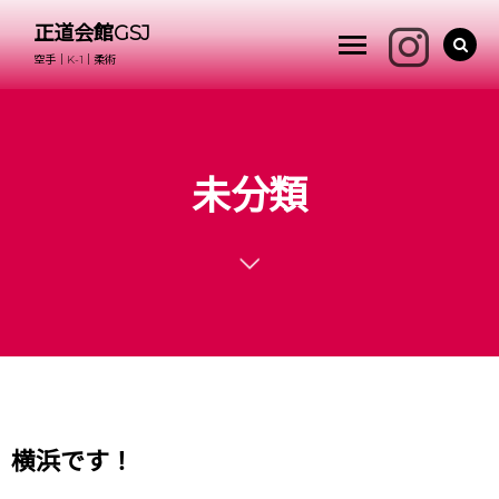
正道会館GSJ
空手｜K-1｜柔術
未分類
横浜です！