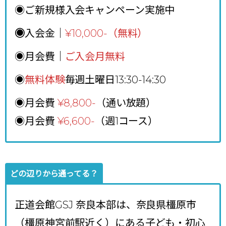
◉ご新規様入会キャンペーン実施中
◉
入会金｜
¥10,000-（無料）
◉月会費｜
ご入会月無料
◉
無料体験
毎週土曜日13:30-14:30
◉月会費
¥8,800
-
（通い放題）
◉月会費
¥6,600-
（週1コース）
どの辺りから通ってる？
正道会館GSJ 奈良本部は、奈良県橿原市
（橿原神宮前駅近く）にある子ども・初心