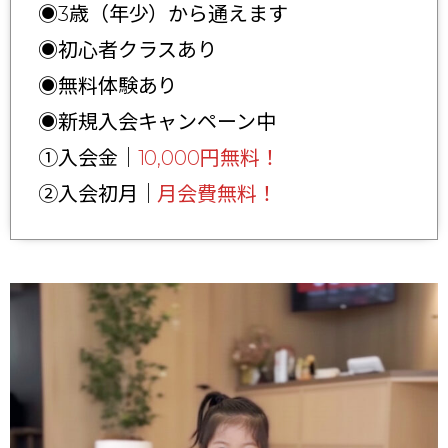
◉3歳（年少）から通えます
◉初心者クラスあり
◉無料体験あり
◉新規入会キャンペーン中
①入会金｜
10,000円無料！
②入会初月｜
月会費無料！