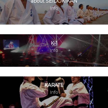
seidokaikan_grandsquarejapan