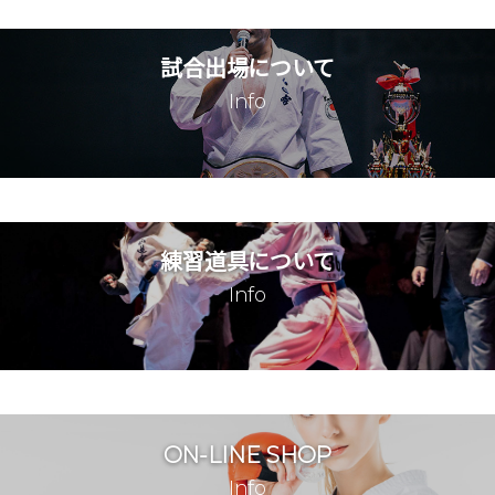
ショウキおめでとう
金谷悠太 @_07yuta ⁡ おめで