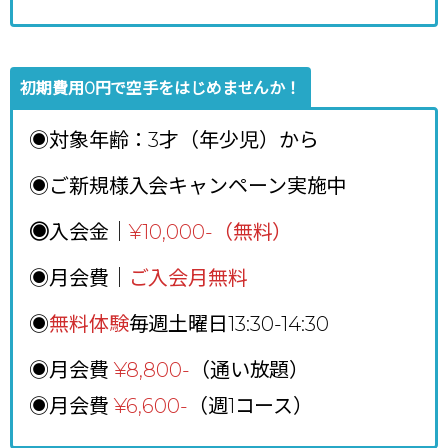
初期費用0円で空手をはじめませんか！
◉対象年齢：3才（年少児）から
◉ご新規様入会キャンペーン実施中
◉
入会金｜
¥10,000-（無料）
◉月会費｜
ご入会月無料
◉
無料体験
毎週土曜日13:30-14:30
◉月会費
¥8,800
-
（通い放題）
◉月会費
¥6,600-
（週1コース）