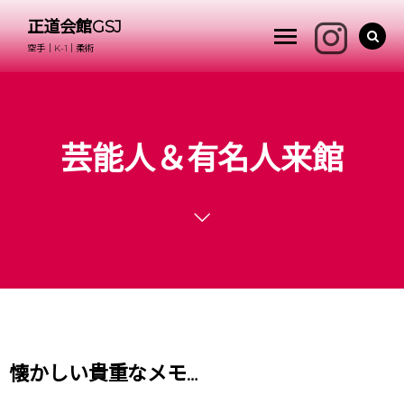
正道会館GSJ
空手｜K-1｜柔術
芸能人＆有名人来館
懐かしい貴重なメモ…