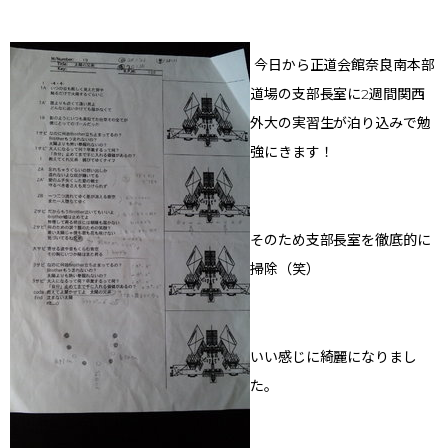
今日から正道会館奈良南本部
道場の支部長室に2週間関西
外大の実習生が泊り込みで勉
強にきます！
そのため支部長室を徹底的に
掃除（笑）
いい感じに綺麗になりまし
た。