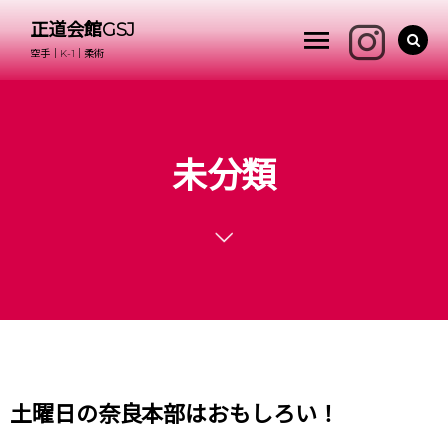
正道会館GSJ
空手｜K-1｜柔術
未分類
土曜日の奈良本部はおもしろい！