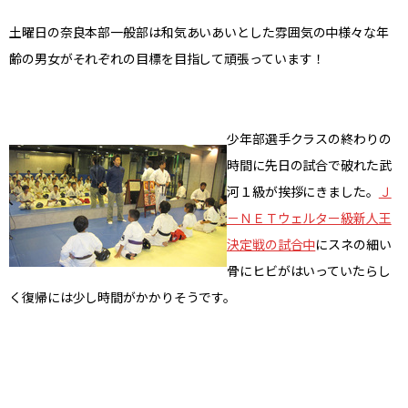
土曜日の奈良本部一般部は和気あいあいとした雰囲気の中様々な年
齢の男女がそれぞれの目標を目指して頑張っています！
少年部選手クラスの終わりの
時間に先日の試合で破れた武
河１級が挨拶にきました。
Ｊ
－ＮＥＴウェルター級新人王
決定戦の試合中
にスネの細い
骨にヒビがはいっていたらし
く復帰には少し時間がかかりそうです。