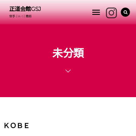
正道会館GSJ
空手｜K-1｜柔術
未分類
ＫＯＢＥ