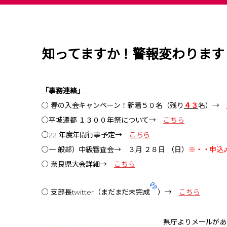
知ってますか！警報変わります
「事務連絡」
○ 春の入会キャンペーン！新着５０名（残り
４３
名）→
○平城遷都 １３００年祭について→
こちら
○22 年度年間行事予定→
こちら
○一 般部）中級審査会→ ３月 ２８日 （日）
※・・申込
○ 奈良県大会詳細→
こちら
○ 支部長twitter（まだまだ未完成
）→
こちら
県庁よりメールがあ