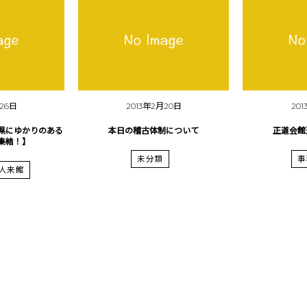
月26日
2013年2月20日
20
県にゆかりのある
本日の稽古体制について
正道会館
集結！】
未分類
事
人来館