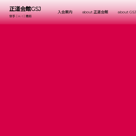
正道会館GSJ
入会案内
about 正道会館
about GSJ
空手｜K-1｜柔術