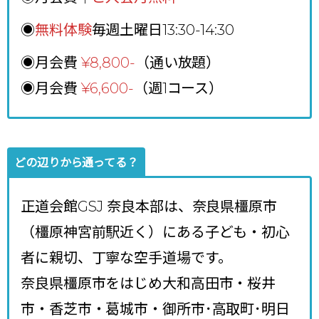
◉
無料体験
毎週土曜日13:30-14:30
◉月会費
¥8,800
-
（通い放題）
◉月会費
¥6,600-
（週1コース）
どの辺りから通ってる？
正道会館GSJ 奈良本部は、奈良県橿原市
（橿原神宮前駅近く）にある子ども・初心
者に親切、丁寧な空手道場です。
奈良県橿原市をはじめ大和高田市・桜井
市・香芝市・葛城市・御所市･高取町･明日