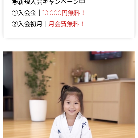
◉新規入会キャンペーン中
①入会金｜
10,000円無料！
②入会初月｜
月会費無料！