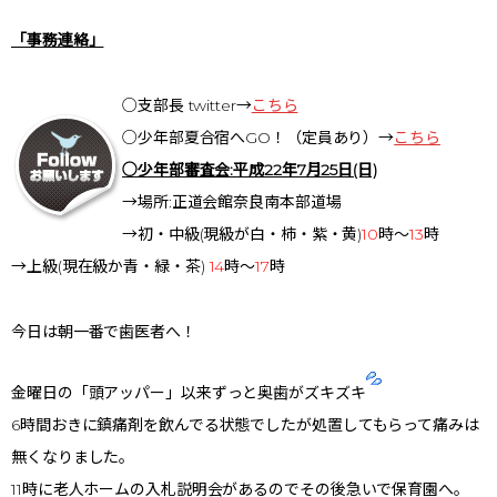
「事務連絡」
○支部長 twitter→
こちら
○少年部夏合宿へGO！（定員あり）→
こちら
○少年部審査会:平成22年7月25日(日)
→場所:正道会館奈良南本部道場
→初・中級(現級が白・柿・紫・黄)
10
時～
13
時
→上級(現在級か青・緑・茶)
14
時～
17
時
今日は朝一番で歯医者へ！
金曜日の「頭アッパー」以来ずっと奥歯がズキズキ
6時間おきに鎮痛剤を飲んでる状態でしたが処置してもらって痛みは
無くなりました。
11時に老人ホームの入札説明会があるのでその後急いで保育園へ。