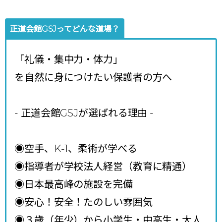
正道会館GSJってどんな道場？
「礼儀・集中力・体力」
を自然に身につけたい保護者の方へ
- 正道会館GSJが選ばれる理由
-
◉空手、K-1、柔術が学べる
◉指導者が学校法人経営（教育に精通）
◉日本最高峰の施設を完備
◉安心！安全！たのしい雰囲気
◉３歳（年少）から小学生・中高生・大人