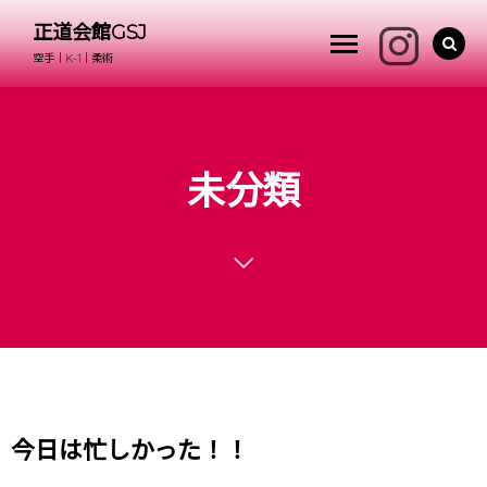
正道会館GSJ
空手｜K-1｜柔術
未分類
今日は忙しかった！！