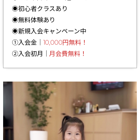
◉初心者クラスあり
◉無料体験あり
◉新規入会キャンペーン中
①入会金｜
10,000円無料！
②入会初月｜
月会費無料！