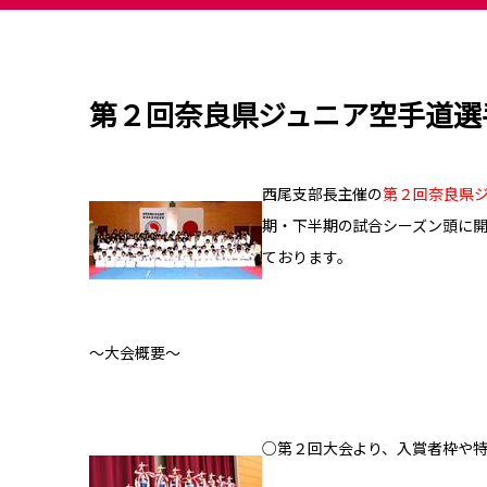
第２回奈良県ジュニア空手道選
西尾支部長主催の
第２回奈良県
期・下半期の試合シーズン頭に
ております。
～大会概要～
○第２回大会より、入賞者枠や