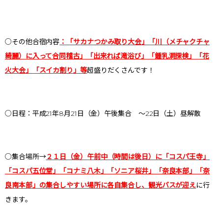
○その他合宿内容
：「サカナつかみ取り大会」「川（メチャクチャ
綺麗）に入って合同稽古」「出来れば滝浴び」「鍾乳洞探検」「花
火大会」「スイカ割り」等
超盛りだくさんです！
○日程：平成21年8月21日（金）午後集合 ～22日（土）昼解散
○集合場所→
２１日（金）午前中（時間は後日）に「コスパ王寺」
「コスパ五位堂」「コナミ八木」「ソニア桜井」「奈良本部」「奈
良南本部」の集合しやすい場所に各自集合し、観光バスが迎え
に行
きます。