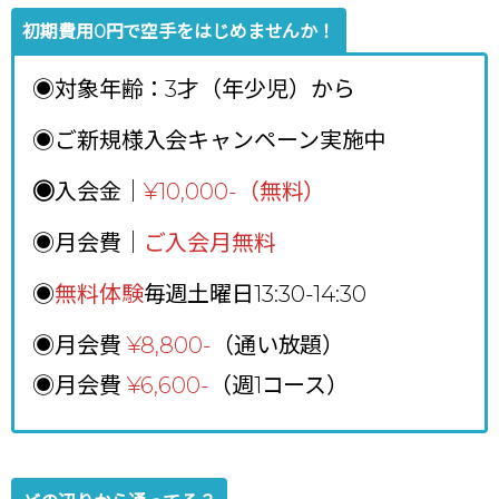
初期費用0円で空手をはじめませんか！
◉対象年齢：3才（年少児）から
◉ご新規様入会キャンペーン実施中
◉
入会金｜
¥10,000-（無料）
◉月会費｜
ご入会月無料
◉
無料体験
毎週土曜日13:30-14:30
◉月会費
¥8,800
-
（通い放題）
◉月会費
¥6,600-
（週1コース）