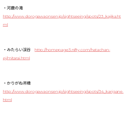
・河鹿の滝
http://www.dorogawaonsen.jp/sightseeing/spots/23_kajika.ht
ml
・みたらい渓谷
http://homepage3.nifty.com/hatachan-
ej/mitarai.html
・かりがね吊橋
http://www.dorogawaonsen.jp/sightseeing/spots/34_karigane.
html