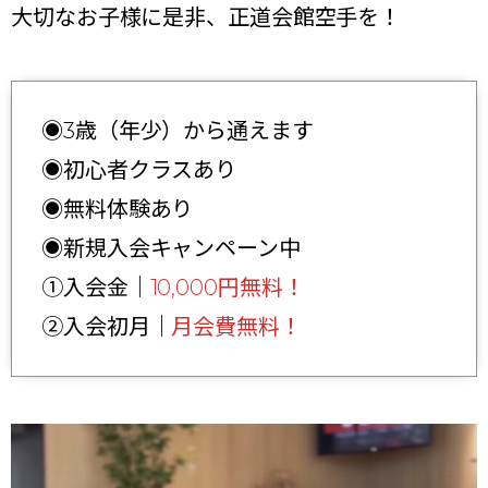
大切なお子様に是非、正道会館空手を！
◉3歳（年少）から通えます
◉初心者クラスあり
◉無料体験あり
◉新規入会キャンペーン中
①入会金｜
10,000円無料！
②入会初月｜
月会費無料！