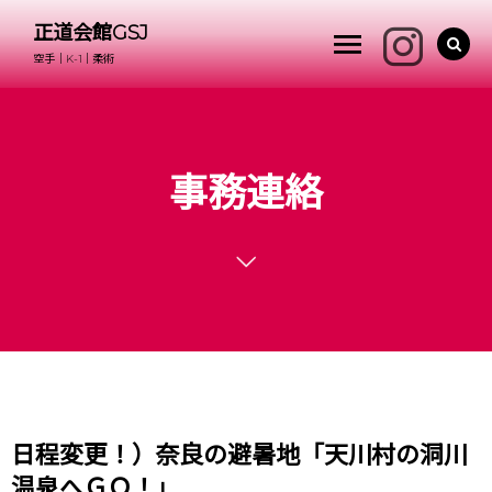
正道会館GSJ
空手｜K-1｜柔術
事務連絡
日程変更！）奈良の避暑地「天川村の洞川
温泉へＧＯ！」