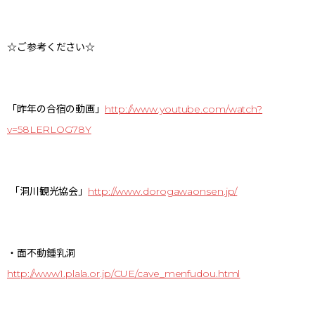
☆ご参考ください☆
「昨年の合宿の動画」
http://www.youtube.com/watch?
v=58LERLOG78Y
「洞川観光協会」
http://www.dorogawaonsen.jp/
・面不動鍾乳洞
http://www1.plala.or.jp/CUE/cave_menfudou.html