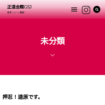
正道会館GSJ
空手｜K-1｜柔術
未分類
押忍！逵原です。