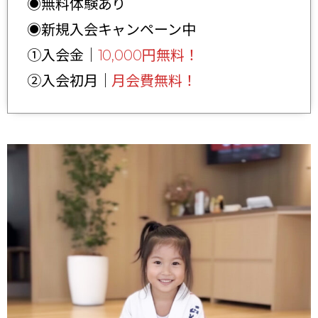
◉無料体験あり
◉新規入会キャンペーン中
①入会金｜
10,000円無料！
②入会初月｜
月会費無料！