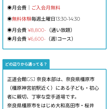
◉月会費｜
ご入会月無料
◉
無料体験
毎週土曜日13:30-14:30
◉月会費
¥8,800
-
（通い放題）
◉月会費
¥6,600-
（週1コース）
どの辺りから通ってる？
正道会館GSJ 奈良本部は、奈良県橿原市
（橿原神宮前駅近く）にある子ども・初心
者に親切、丁寧な空手道場です。
奈良県橿原市をはじめ大和高田市・桜井