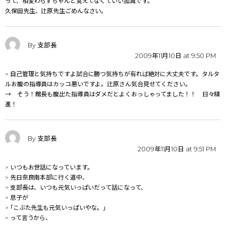
って、相変わらずちゃんと覚えてなくていい加減です。
久保田先生、辻原先生ごめんなさい。
By 支部長
2009年11月10日 at 9:50 PM
>
自己管理と気持ちですよ
試合に勝つ気持ちが有れば絶対に大丈夫です。
タルタ
ルお腹の指導員はカッコ悪いですよ。辻原さん気合見せてください。
→ そう！館長も腹出た指導員はダメだとよくおっしゃってました！！ 日々精
進！
By 支部長
2009年11月10日 at 9:51 PM
> いつもお世話になっています。
> 先日奈良南本部に行く道中、
> 支部長は、いつも元気いっぱいだって話になって、
> 息子が
> ｢こぶた先生も元気いっぱいやな。」
> って言うから、