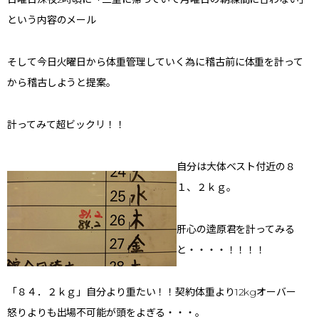
という内容のメール
そして今日火曜日から体重管理していく為に稽古前に体重を計って
から稽古しようと提案。
計ってみて超ビックリ！！
自分は大体ベスト付近の８
１、２ｋｇ。
肝心の逵原君を計ってみる
と・・・・！！！！
「８４．２ｋｇ」自分より重たい！！契約体重より12kgオーバー
怒りよりも出場不可能が頭をよぎる・・・。