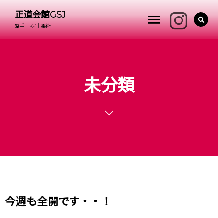
正道会館GSJ
空手｜K-1｜柔術
未分類
今週も全開です・・！