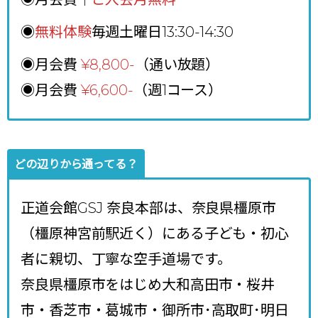
◉
無料体験
毎週土曜日13:30-14:30
◉月会費
¥8,800
-
（通い放題）
◉月会費
¥6,600-
（週1コース）
どの辺りから通ってる？
正道会館GSJ 奈良本部は、奈良県橿原市
（橿原神宮前駅近く）にある子ども・初心
者に親切、丁寧な空手道場です。
奈良県橿原市をはじめ大和高田市・桜井
市・香芝市・葛城市・御所市･高取町･明日