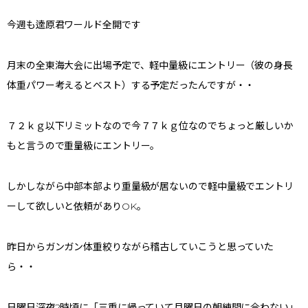
今週も逵原君ワールド全開です
月末の全東海大会に出場予定で、軽中量級にエントリー（彼の身長
体重パワー考えるとベスト）する予定だったんですが・・
７２ｋｇ以下リミットなので今７７ｋｇ位なのでちょっと厳しいか
もと言うので重量級にエントリー。
しかしながら中部本部より重量級が居ないので軽中量級でエントリ
ーして欲しいと依頼がありOK。
昨日からガンガン体重絞りながら稽古していこうと思っていた
ら・・
日曜日深夜2時頃に「三重に帰っていて月曜日の朝練間に合わない」