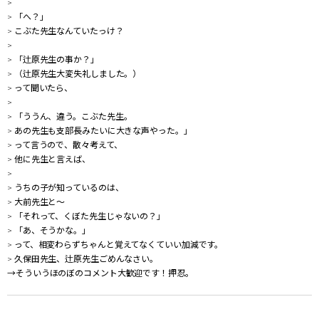
>
> 「へ？」
> こぶた先生なんていたっけ？
>
> 「辻原先生の事か？」
> （辻原先生大変失礼しました。）
> って聞いたら、
>
> 「ううん、違う。こぶた先生。
> あの先生も支部長みたいに大きな声やった。」
> って言うので、散々考えて、
> 他に先生と言えば、
>
> うちの子が知っているのは、
> 大前先生と～
> 「それって、くぼた先生じゃないの？」
> 「あ、そうかな。」
> って、相変わらずちゃんと覚えてなくていい加減です。
> 久保田先生、辻原先生ごめんなさい。
→そういうほのぼのコメント大歓迎です！押忍。