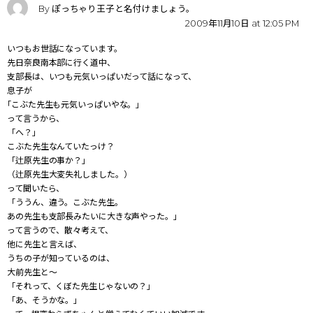
By ぽっちゃり王子と名付けましょう。
2009年11月10日 at 12:05 PM
いつもお世話になっています。
先日奈良南本部に行く道中、
支部長は、いつも元気いっぱいだって話になって、
息子が
｢こぶた先生も元気いっぱいやな。」
って言うから、
「へ？」
こぶた先生なんていたっけ？
「辻原先生の事か？」
（辻原先生大変失礼しました。）
って聞いたら、
「ううん、違う。こぶた先生。
あの先生も支部長みたいに大きな声やった。」
って言うので、散々考えて、
他に先生と言えば、
うちの子が知っているのは、
大前先生と～
「それって、くぼた先生じゃないの？」
「あ、そうかな。」