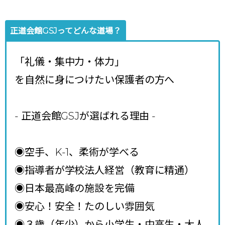
正道会館GSJってどんな道場？
「礼儀・集中力・体力」
を自然に身につけたい保護者の方へ
- 正道会館GSJが選ばれる理由
-
◉空手、K-1、柔術が学べる
◉指導者が学校法人経営（教育に精通）
◉日本最高峰の施設を完備
◉安心！安全！たのしい雰囲気
◉３歳（年少）から小学生・中高生・大人