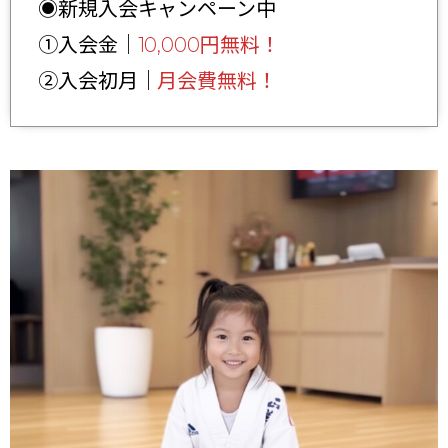
◉新規入会キャンペーン中
①入会金｜
10,000円無料！
②入会初月｜
月会費無料！