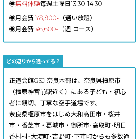
◉
無料体験
毎週土曜日13:30-14:30
◉月会費
¥8,800
-
（通い放題）
◉月会費
¥6,600-
（週1コース）
どの辺りから通ってる？
正道会館GSJ 奈良本部は、奈良県橿原市
（橿原神宮前駅近く）にある子ども・初心
者に親切、丁寧な空手道場です。
奈良県橿原市をはじめ大和高田市・桜井
市・香芝市・葛城市・御所市･高取町･明日
香村村･大淀町･吉野町･下市町からも多数通