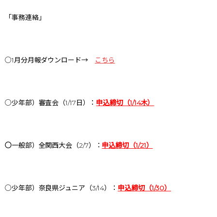
「事務連絡」
○1月分月報ダウンロード→
こちら
○少年部）審査会（1/17日）：
申込締切（1/14木）
○
一般部）全関西大会（2/7）：
申込締切（1/21）
○少年部）奈良県ジュニア（3/14）：
申込締切（1/30）