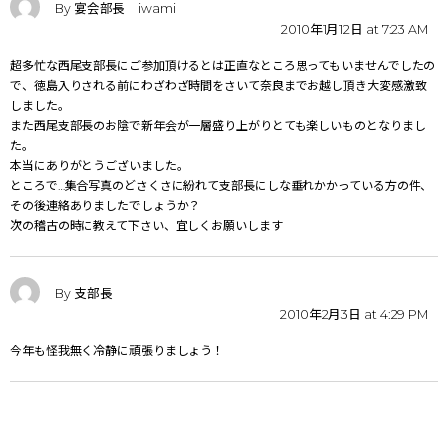
By 宴会部長 iwami
2010年1月12日 at 7:23 AM
超多忙な西尾支部長にご参加頂けるとは正直なところ思ってもいませんでしたの
で、徳島入りされる前にわざわざ時間をさいて奈良までお越し頂き大変感激致
しました。
また西尾支部長のお陰で新年会が一層盛り上がりとても楽しいものとなりまし
た。
本当にありがとうございました。
ところで…集合写真のどさくさに紛れて支部長にしな垂れかかっている方の件、
その後連絡ありましたでしょうか？
次の稽古の時に教えて下さい、宜しくお願いします
By 支部長
2010年2月3日 at 4:29 PM
今年も怪我無く冷静に頑張りましょう！