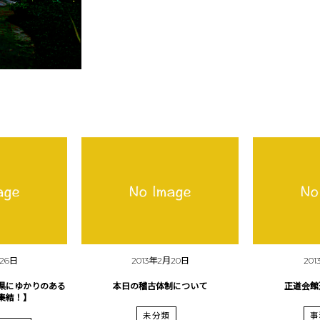
月26日
2013年2月20日
20
県にゆかりのある
本日の稽古体制について
正道会館
集結！】
未分類
事