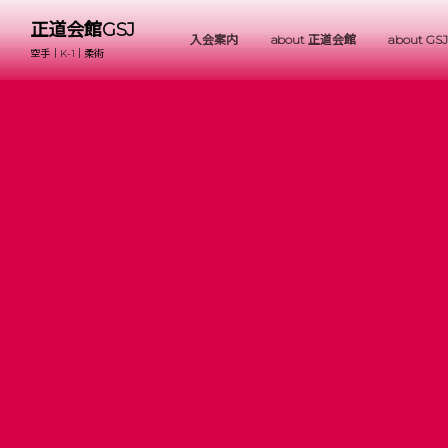
正道会館GSJ
入会案内
about 正道会館
about GSJ
空手｜K-1｜柔術