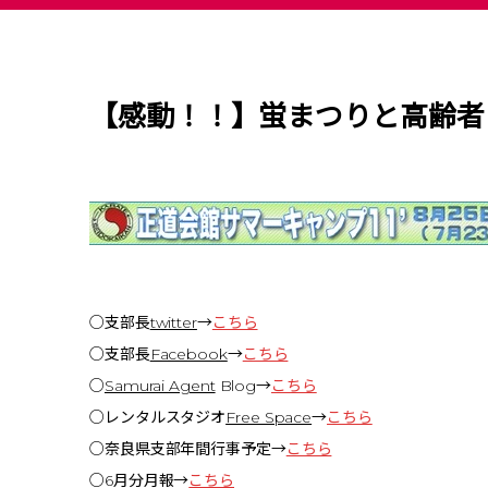
【感動！！】蛍まつりと高齢者
○支部長
twitte
r
→
こちら
○支部長
Facebook
→
こちら
○
Samurai Agent
Blog→
こちら
○レンタルスタジオ
Free Space
→
こちら
○奈良県支部年間行事予定→
こちら
○6月分月報→
こちら