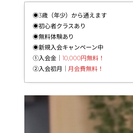
◉3歳（年少）から通えます
◉初心者クラスあり
◉無料体験あり
◉新規入会キャンペーン中
①入会金｜
10,000円無料！
②入会初月｜
月会費無料！