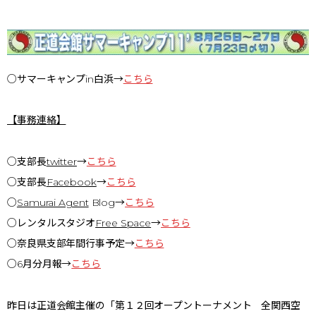
○サマーキャンプin白浜→
こちら
【事務連絡】
○支部長
twitte
r
→
こちら
○支部長
Facebook
→
こちら
○
Samurai Agent
Blog→
こちら
○レンタルスタジオ
Free Space
→
こちら
○奈良県支部年間行事予定→
こちら
○6月分月報→
こちら
昨日は正道会館主催の「第１２回オープントーナメント 全関西空