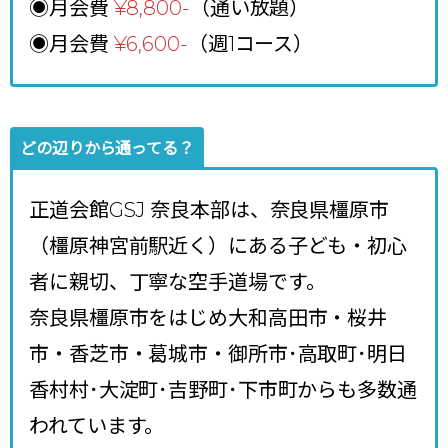
◉月会費
¥8,800
-
（通い放題）
◉月会費
¥6,600-
（週1コース）
どの辺りから通ってる？
正道会館GSJ 奈良本部は、奈良県橿原市
（橿原神宮前駅近く）にある子ども・初心
者に親切、丁寧な空手道場です。
奈良県橿原市をはじめ大和高田市・桜井
市・香芝市・葛城市・御所市･高取町･明日
香村村･大淀町･吉野町･下市町からも多数通
われています。