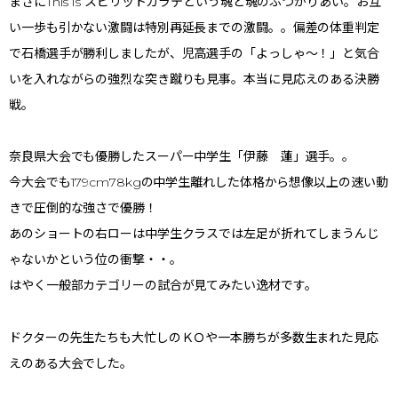
まさにThis is スピリットカラテという魂と魂のぶつかりあい。お互
い一歩も引かない激闘は特別再延長までの激闘。。偏差の体重判定
で石橋選手が勝利しましたが、児高選手の「よっしゃ～！」と気合
いを入れながらの強烈な突き蹴りも見事。本当に見応えのある決勝
戦。
奈良県大会でも優勝したスーパー中学生「伊藤 蓮」選手。。
今大会でも179cm78kgの中学生離れした体格から想像以上の速い動
きで圧倒的な強さで優勝！
あのショートの右ローは中学生クラスでは左足が折れてしまうんじ
ゃないかという位の衝撃・・。
はやく一般部カテゴリーの試合が見てみたい逸材です。
ドクターの先生たちも大忙しのＫＯや一本勝ちが多数生まれた見応
えのある大会でした。