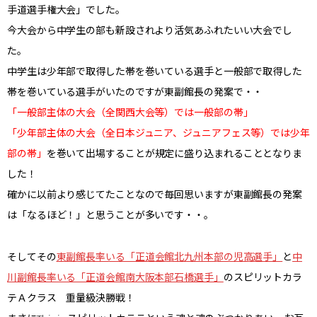
手道選手権大会」でした。
今大会から中学生の部も新設されより活気あふれたいい大会でし
た。
中学生は少年部で取得した帯を巻いている選手と一般部で取得した
帯を巻いている選手がいたのですが東副館長の発案で・・
「一般部主体の大会（全関西大会等）では一般部の帯」
「少年部主体の大会（全日本ジュニア、ジュニアフェス等）では少年
部の帯」
を巻いて出場することが規定に盛り込まれることとなりま
した！
確かに以前より感じてたことなので毎回思いますが東副館長の発案
は「なるほど！」と思うことが多いです・・。
そしてその
東副館長率いる「正道会館北九州本部の児高選手」
と
中
川副館長率いる「正道会館南大阪本部石橋選手」
のスピリットカラ
テＡクラス 重量級決勝戦！