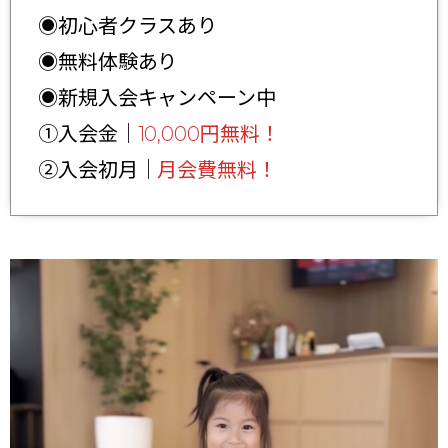
◉初心者クラスあり
◉無料体験あり
◉新規入会キャンペーン中
①入会金｜
10,000円無料！
②入会初月｜
月会費無料！