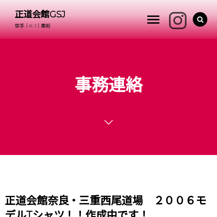
正道会館GSJ
空手｜K-1｜柔術
事務連絡
正道会館奈良・三重西尾道場 ２００６モ
デルTシャツ！！作成中です！