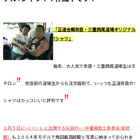
「正道会館奈良・三重西尾道場オリジナル
Tシャツ」
毎年、大人気で奈良・三重西尾道場生はモ
チロン
他支部の道場生からも注文殺到で、いっつも正道奈良のT
シャツはカッコいいと評判です
８月５日にHEROｓ’に出陣する伝説のK-1中量級戦士金泰泳(金師
範）
も２００４年モデルで角田最高師範と写真に納まっておられま