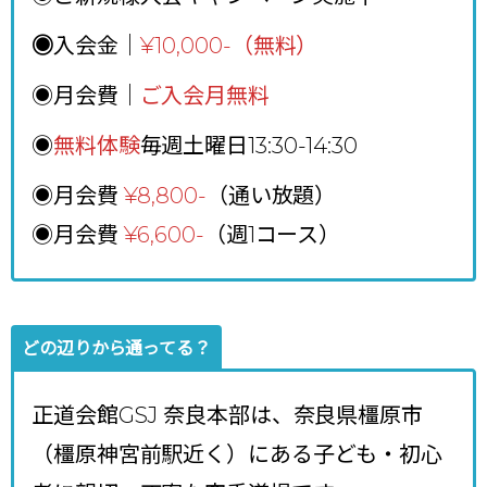
◉
入会金｜
¥10,000-（無料）
◉月会費｜
ご入会月無料
◉
無料体験
毎週土曜日13:30-14:30
◉月会費
¥8,800
-
（通い放題）
◉月会費
¥6,600-
（週1コース）
どの辺りから通ってる？
正道会館GSJ 奈良本部は、奈良県橿原市
（橿原神宮前駅近く）にある子ども・初心