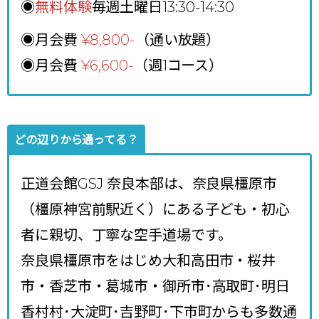
◉
無料体験
毎週土曜日13:30-14:30
◉月会費
¥8,800
-
（通い放題）
◉月会費
¥6,600-
（週1コース）
どの辺りから通ってる？
正道会館GSJ 奈良本部は、奈良県橿原市
（橿原神宮前駅近く）にある子ども・初心
者に親切、丁寧な空手道場です。
奈良県橿原市をはじめ大和高田市・桜井
市・香芝市・葛城市・御所市･高取町･明日
香村村･大淀町･吉野町･下市町からも多数通