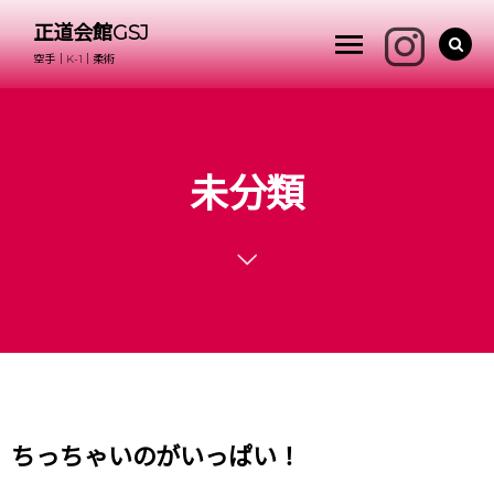
正道会館GSJ
空手｜K-1｜柔術
未分類
ちっちゃいのがいっぱい！