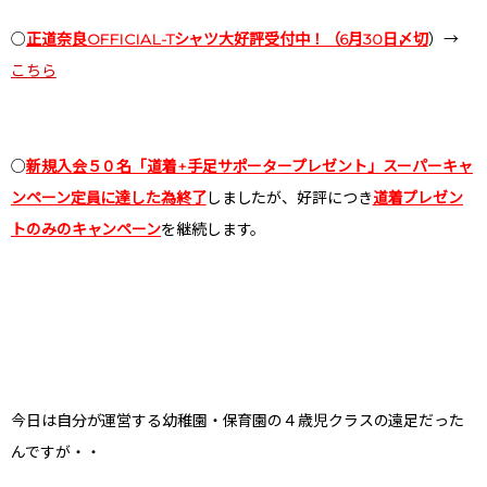
○
正道奈良OFFICIAL-Tシャツ大好評受付中！（6月30日〆切
）→
こちら
○
新規入会５０名「道着+手足サポータープレゼント」スーパーキャ
ンペーン定員に達した為終了
しましたが、好評につき
道着プレゼン
トのみのキャンペーン
を継続します。
今日は自分が運営する幼稚園・保育園の４歳児クラスの遠足だった
んですが・・