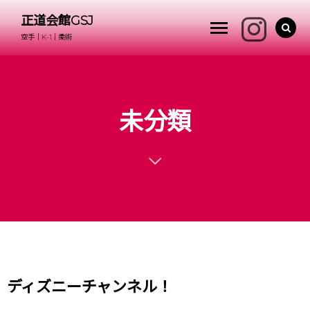
正道会館GSJ
空手｜K-1｜柔術
未分類
ディズニーチャンネル！