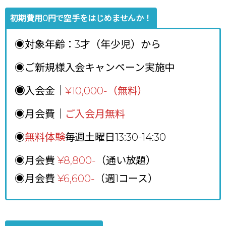
初期費用0円で空手をはじめませんか！
◉対象年齢：3才（年少児）から
◉ご新規様入会キャンペーン実施中
◉
入会金｜
¥10,000-（無料）
◉月会費｜
ご入会月無料
◉
無料体験
毎週土曜日13:30-14:30
◉月会費
¥8,800
-
（通い放題）
◉月会費
¥6,600-
（週1コース）